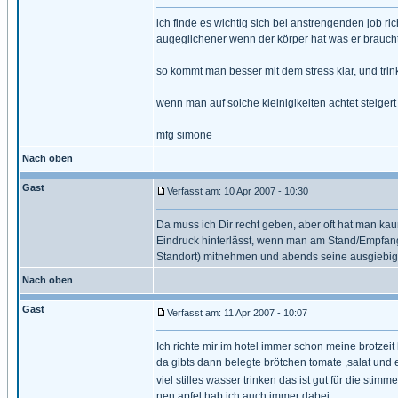
ich finde es wichtig sich bei anstrengenden job ri
augeglichener wenn der körper hat was er braucht
so kommt man besser mit dem stress klar, und trink
wenn man auf solche kleiniglkeiten achtet steigert 
mfg simone
Nach oben
Gast
Verfasst am: 10 Apr 2007 - 10:30
Da muss ich Dir recht geben, aber oft hat man kau
Eindruck hinterlässt, wenn man am Stand/Empfang 
Standort) mitnehmen und abends seine ausgiebig
Nach oben
Gast
Verfasst am: 11 Apr 2007 - 10:07
Ich richte mir im hotel immer schon meine brotzeit 
da gibts dann belegte brötchen tomate ,salat und e
viel stilles wasser trinken das ist gut für die stimm
nen apfel hab ich auch immer dabei