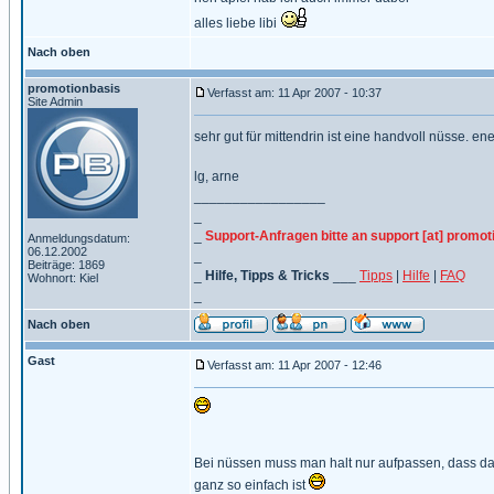
alles liebe libi
Nach oben
promotionbasis
Verfasst am: 11 Apr 2007 - 10:37
Site Admin
sehr gut für mittendrin ist eine handvoll nüsse. en
lg, arne
_________________
_
_
Support-Anfragen bitte an support [at] promot
Anmeldungsdatum:
06.12.2002
_
Beiträge: 1869
_
Hilfe, Tipps & Tricks
___
Tipps
|
Hilfe
|
FAQ
Wohnort: Kiel
_
Nach oben
Gast
Verfasst am: 11 Apr 2007 - 12:46
Bei nüssen muss man halt nur aufpassen, dass da
ganz so einfach ist