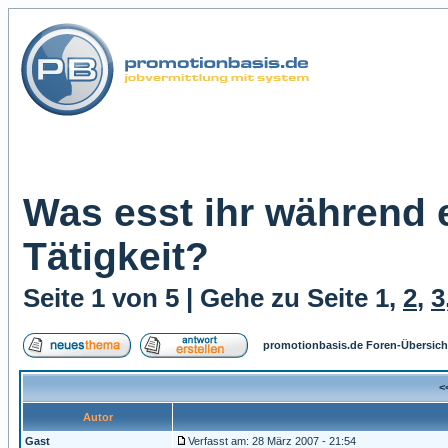
Was esst ihr während
Tätigkeit?
Seite
1
von
5
| Gehe zu Seite
1
,
2
,
3
promotionbasis.de Foren-Übersich
<
Autor
Gast
Verfasst am: 28 März 2007 - 21:54