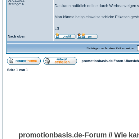
01.01.2022
Beiträge: 6
Das kann natürlich online durch Werbeanzeigen se
Man könnte beispielsweise schicke
Etiketten gest
Lg
Nach oben
Beiträge der letzten Zeit anzeigen:
promotionbasis.de Foren-Übersich
Seite
1
von
1
promotionbasis.de-Forum // Wie k