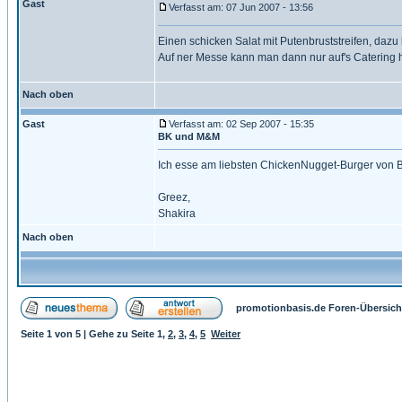
Gast
Verfasst am: 07 Jun 2007 - 13:56
Einen schicken Salat mit Putenbruststreifen, dazu
Auf ner Messe kann man dann nur auf's Catering ho
Nach oben
Gast
Verfasst am: 02 Sep 2007 - 15:35
BK und M&M
Ich esse am liebsten ChickenNugget-Burger von BK
Greez,
Shakira
Nach oben
promotionbasis.de Foren-Übersich
Seite
1
von
5
| Gehe zu Seite
1
,
2
,
3
,
4
,
5
Weiter