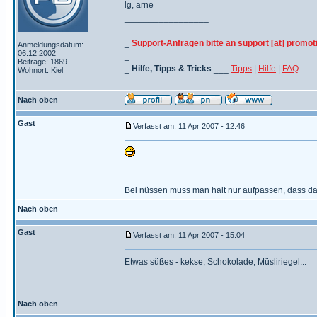
lg, arne
_________________
_
_
Support-Anfragen bitte an support [at] promot
Anmeldungsdatum:
06.12.2002
_
Beiträge: 1869
_
Hilfe, Tipps & Tricks
___
Tipps
|
Hilfe
|
FAQ
Wohnort: Kiel
_
Nach oben
Gast
Verfasst am: 11 Apr 2007 - 12:46
Bei nüssen muss man halt nur aufpassen, dass dan
Nach oben
Gast
Verfasst am: 11 Apr 2007 - 15:04
Etwas süßes - kekse, Schokolade, Müsliriegel...
Nach oben