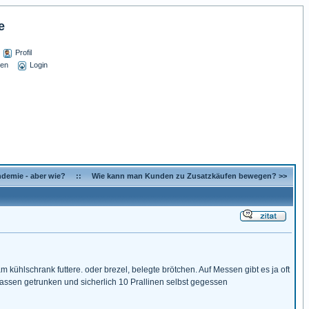
e
Profil
sen
Login
ndemie - aber wie?
::
Wie kann man Kunden zu Zusatzkäufen bewegen? >>
kühlschrank futtere. oder brezel, belegte brötchen. Auf Messen gibt es ja oft
Tassen getrunken und sicherlich 10 Prallinen selbst gegessen