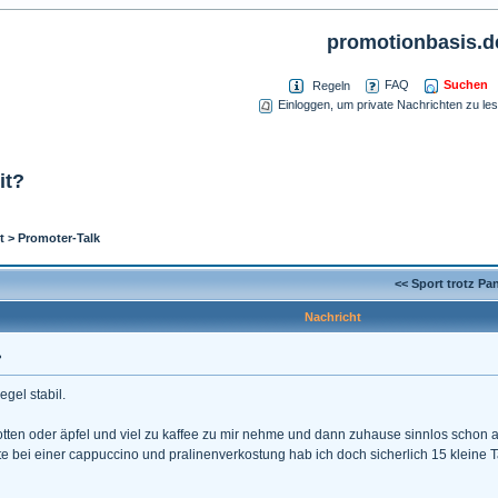
promotionbasis.d
Suchen
FAQ
Regeln
Einloggen, um private Nachrichten zu le
it?
t
>
Promoter-Talk
<< Sport trotz Pa
Nachricht
?
egel stabil.
otten oder äpfel und viel zu kaffee zu mir nehme und dann zuhause sinnlos schon am 
te bei einer cappuccino und pralinenverkostung hab ich doch sicherlich 15 kleine 