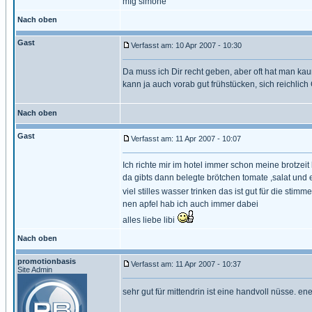
mfg simone
Nach oben
Gast
Verfasst am: 10 Apr 2007 - 10:30
Da muss ich Dir recht geben, aber oft hat man kau
kann ja auch vorab gut frühstücken, sich reichli
Nach oben
Gast
Verfasst am: 11 Apr 2007 - 10:07
Ich richte mir im hotel immer schon meine brotzeit 
da gibts dann belegte brötchen tomate ,salat und e
viel stilles wasser trinken das ist gut für die stimm
nen apfel hab ich auch immer dabei
alles liebe libi
Nach oben
promotionbasis
Verfasst am: 11 Apr 2007 - 10:37
Site Admin
sehr gut für mittendrin ist eine handvoll nüsse. en