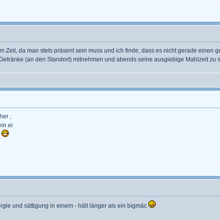
m Zeit, da man stets präsent sein muss und ich finde, dass es nicht gerade einen
ch Getränke (an den Standort) mitnehmen und abends seine ausgiebige Mahlzeit zu
her ,
in ei
e
ergie und sättigung in einem - hält länger als ein bigmäc