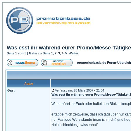
Was esst ihr während eurer Promo/Messe-Tätigke
Seite
1
von
5
| Gehe zu Seite
1
,
2
,
3
,
4
,
5
Weiter
promotionbasis.de Foren-Übersich
Autor
Gast
Verfasst am: 28 März 2007 - 21:54
Was esst ihr während eurer Promo/Messe-Tätigkeit
Wie ernährt ihr Euch oder haltet den Blutzuckerspi
ertappe mich zeitweise, dass ich tagsüber nur kar
nur Fastfood Wurststände (mag ich nicht) und heu
*totalschlechtesgewissenhat*