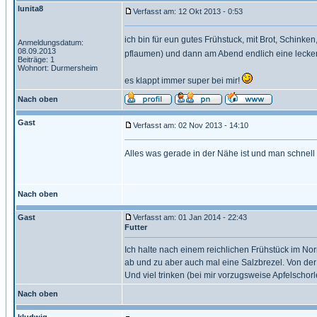
lunita8
Verfasst am: 12 Okt 2013 - 0:53
ich bin für eun gutes Frühstuck, mit Brot, Schink
Anmeldungsdatum:
08.09.2013
pflaumen) und dann am Abend endlich eine leck
Beiträge: 1
Wohnort: Durmersheim
es klappt immer super bei mir!
Nach oben
Gast
Verfasst am: 02 Nov 2013 - 14:10
Alles was gerade in der Nähe ist und man schnel
Nach oben
Gast
Verfasst am: 01 Jan 2014 - 22:43
Futter
Ich halte nach einem reichlichen Frühstück im Nor
ab und zu aber auch mal eine Salzbrezel. Von de
Und viel trinken (bei mir vorzugsweise Apfelschorl
Nach oben