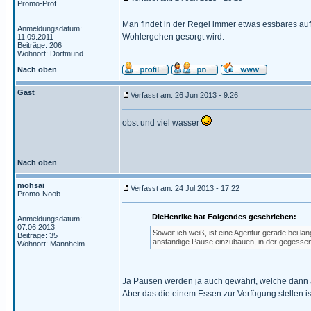
Promo-Prof
Man findet in der Regel immer etwas essbares au
Anmeldungsdatum:
Wohlergehen gesorgt wird.
11.09.2011
Beiträge: 206
Wohnort: Dortmund
Nach oben
Gast
Verfasst am: 26 Jun 2013 - 9:26
obst und viel wasser
Nach oben
mohsai
Verfasst am: 24 Jul 2013 - 17:22
Promo-Noob
DieHenrike hat Folgendes geschrieben:
Anmeldungsdatum:
07.06.2013
Soweit ich weiß, ist eine Agentur gerade bei l
Beiträge: 35
anständige Pause einzubauen, in der gegesse
Wohnort: Mannheim
Ja Pausen werden ja auch gewährt, welche dann 
Aber das die einem Essen zur Verfügung stellen ist