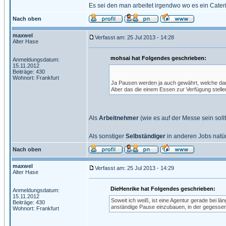
Es sei den man arbeitet irgendwo wo es ein Cateri
Nach oben
maxwel
Verfasst am: 25 Jul 2013 - 14:28
Alter Hase
mohsai hat Folgendes geschrieben:
Anmeldungsdatum:
15.11.2012
Beiträge: 430
Wohnort: Frankfurt
Ja Pausen werden ja auch gewährt, welche dan
Aber das die einem Essen zur Verfügung stellen 
Als
Arbeitnehmer
(wie es auf der Messe sein sollt
Als sonstiger
Selbständiger
in anderen Jobs natürl
Nach oben
maxwel
Verfasst am: 25 Jul 2013 - 14:29
Alter Hase
DieHenrike hat Folgendes geschrieben:
Anmeldungsdatum:
15.11.2012
Soweit ich weiß, ist eine Agentur gerade bei l
Beiträge: 430
anständige Pause einzubauen, in der gegesse
Wohnort: Frankfurt