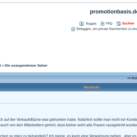
promotionbasis.d
Suchen
FAQ
Regeln
Einloggen, um private Nachrichten zu le
t
>
Die unangenehmen Seiten
<< Ke
Nachricht
h auf der Verkaufsfläche was getrunken habe. Natürlich sollte man nicht vor Kunden 
 auch von den Mitarbeitern gehört, dass bisher wohl alle Frauen rausgekickt wurden
schen so mies zu behandeln? Ich meine, es kann eine Verwarnung geben , aber es 