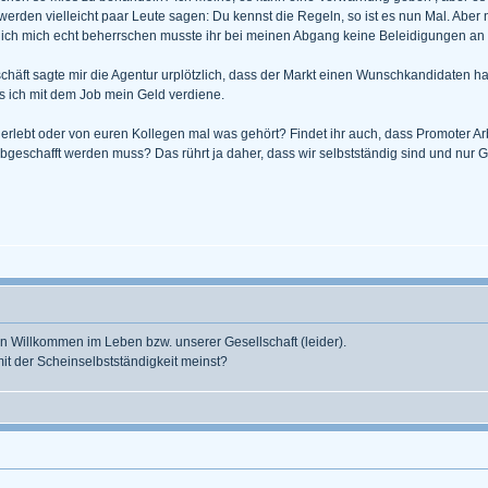
werden vielleicht paar Leute sagen: Du kennst die Regeln, so ist es nun Mal. Aber n
ch mich echt beherrschen musste ihr bei meinen Abgang keine Beleidigungen an de
äft sagte mir die Agentur urplötzlich, dass der Markt einen Wunschkandidaten hat.
 ich mit dem Job mein Geld verdiene.
lebt oder von euren Kollegen mal was gehört? Findet ihr auch, dass Promoter Arbei
geschafft werden muss? Das rührt ja daher, dass wir selbstständig sind und nur G
n Willkommen im Leben bzw. unserer Gesellschaft (leider).
mit der Scheinselbstständigkeit meinst?