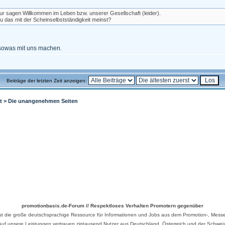
r sagen Willkommen im Leben bzw. unserer Gesellschaft (leider).
du das mit der Scheinselbstständigkeit meinst?
a sowas mit uns machen.
Beiträge der letzten Zeit anzeigen:
t
>
Die unangenehmen Seiten
promotionbasis.de-Forum // Respektloses Verhalten Promotern gegenüber
ist die große deutschsprachige Ressource für Informationen und Jobs aus dem Promotion-, Messe
Auf unsere Leistungen vertrauen zigtausend Nutzer aus Deutschland, Österreich und der Schweiz