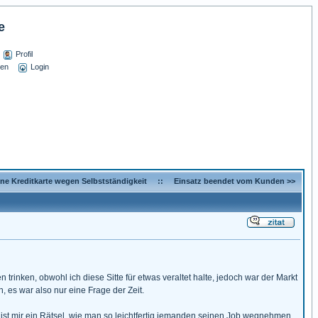
e
Profil
sen
Login
ine Kreditkarte wegen Selbstständigkeit
::
Einsatz beendet vom Kunden >>
trinken, obwohl ich diese Sitte für etwas veraltet halte, jedoch war der Markt
, es war also nur eine Frage der Zeit.
ist mir ein Rätsel, wie man so leichtfertig jemanden seinen Job wegnehmen