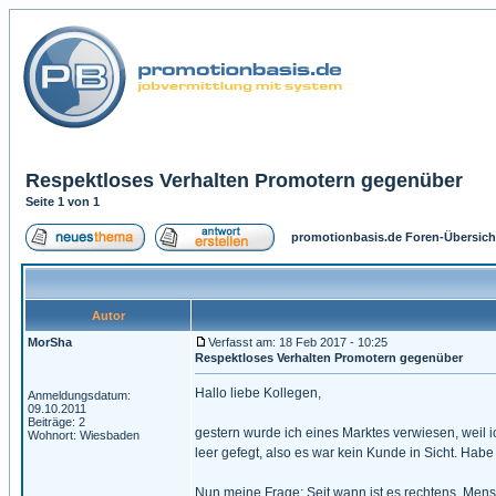
Respektloses Verhalten Promotern gegenüber
Seite
1
von
1
promotionbasis.de Foren-Übersich
Autor
MorSha
Verfasst am: 18 Feb 2017 - 10:25
Respektloses Verhalten Promotern gegenüber
Hallo liebe Kollegen,
Anmeldungsdatum:
09.10.2011
Beiträge: 2
gestern wurde ich eines Marktes verwiesen, weil ic
Wohnort: Wiesbaden
leer gefegt, also es war kein Kunde in Sicht. Habe
Nun meine Frage: Seit wann ist es rechtens, Men