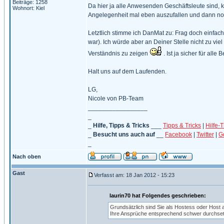
Beiträge: 1258
Da hier ja alle Anwesenden Geschäftsleute sind, k
Wohnort: Kiel
Angelegenheit mal eben auszufallen und dann n
Letztlich stimme ich DanMat zu: Frag doch einfach
war). Ich würde aber an Deiner Stelle nicht zu v
Verständnis zu zeigen
. Ist ja sicher für alle
Halt uns auf dem Laufenden.
LG,
Nicole von PB-Team
_________________
_
_
Hilfe, Tipps & Tricks
___
Tipps & Tricks
|
Hilfe-
_
Besucht uns auch auf
__
Facebook
|
Twitter
|
G
_
Nach oben
Gast
Verfasst am: 18 Jan 2012 - 15:23
laurin70 hat Folgendes geschrieben:
Grundsätzlich sind Sie als Hostess oder Host a
Ihre Ansprüche entsprechend schwer durchset