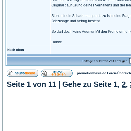
Am nächsten Tag kam eine mail wo drin stand das m
Original : auf Grund deines Verhaltens und der 
Steht mir ein Schadenanspruch zu ist meine Frag
Jobzusage und Vetrag besteht .
So darf doch keine Agentur Mit den Promotern um
Danke
Nach oben
Beiträge der letzten Zeit anzeigen:
promotionbasis.de Foren-Übersich
Seite
1
von
11
| Gehe zu Seite
1
,
2
,