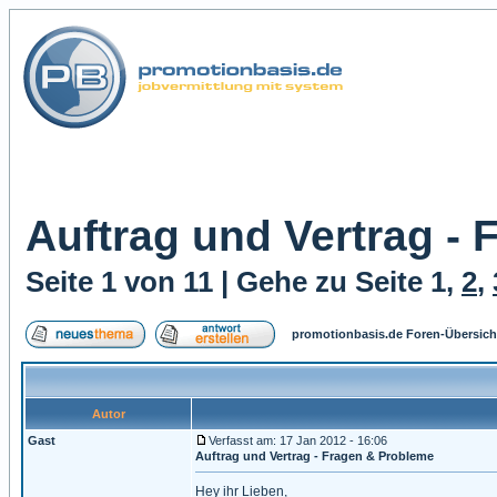
Auftrag und Vertrag -
Seite
1
von
11
| Gehe zu Seite
1
,
2
,
promotionbasis.de Foren-Übersich
Autor
Gast
Verfasst am: 17 Jan 2012 - 16:06
Auftrag und Vertrag - Fragen & Probleme
Hey ihr Lieben,