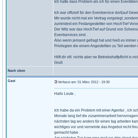
Ich hatte dass Problem als ich für einen Eventdie
Ich war offiziell für den Eventservice dort(auf 
Mir wurde nicht mal ein Vertrag vorgelegt ,sonde
zumindest ein Festangestellter von HochTief Vorort 
Der Witz war das HochTief auf Grund von Scheins
Eventservices sind .
Also wenn jemand gefragt hat und hieß es immer d
Privilegien die einem Angestellten zu Teil werden 
Hilft dir vllt. nichts aber ne Betriebshaftpflicht is n
Gruß
Nach oben
Gast
Verfasst am: 01 März 2012 - 19:30
Hallo Leute ,
Ich habe da ein Problem mit einer Agentur , ich sc
Monate lang lief die zusammenarbeit hervorragend 
nächsten tag wo anders für einen tag arbeiten ka
wichtiges vor und verneinte das Angebot recht freu
gemacht habe .