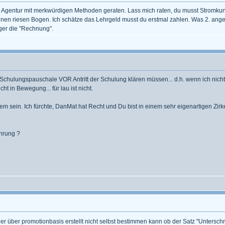
ne Agentur mit merkwürdigen Methoden geraten. Lass mich raten, du musst Strom
n riesen Bogen. Ich schätze das Lehrgeld musst du erstmal zahlen. Was 2. angeht, 
ger die "Rechnung".
Schulungspauschale VOR Antritt der Schulung klären müssen... d.h. wenn ich nicht k
t in Bewegung... für lau ist nicht.
blem sein. Ich fürchte, DanMat hat Recht und Du bist in einem sehr eigenartigen Zi
ahrung ?
ber promotionbasis erstellt nicht selbst bestimmen kann ob der Satz "Unterschrift .