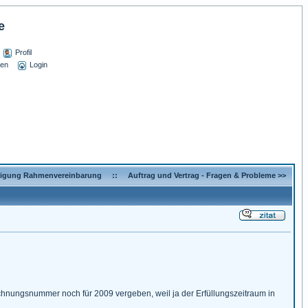
e
Profil
sen
Login
igung Rahmenvereinbarung
::
Auftrag und Vertrag - Fragen & Probleme >>
echnungsnummer noch für 2009 vergeben, weil ja der Erfüllungszeitraum in