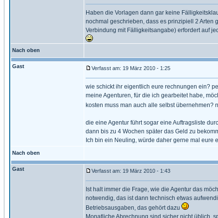
Haben die Vorlagen dann gar keine Fälligkeitsklaus
nochmal geschrieben, dass es prinzipiell 2 Arten 
Verbindung mit Fälligkeitsangabe) erfordert auf j
Nach oben
Gast
Verfasst am: 19 März 2010 - 1:25
wie schickt ihr eigentlich eure rechnungen ein? pe
meine Agenturen, für die ich gearbeitet habe, möc
kosten muss man auch alle selbst übernehmen
die eine Agentur führt sogar eine Auftragsliste 
dann bis zu 4 Wochen später das Geld zu bekommen
Ich bin ein Neuling, würde daher gerne mal eure e
Nach oben
Gast
Verfasst am: 19 März 2010 - 1:43
Ist halt immer die Frage, wie die Agentur das möc
notwendig, das ist dann technisch etwas aufwendi
Betriebsausgaben, das gehört dazu
Monatliche Abrechnung sind sicher nicht üblich, 