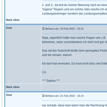
1. und 3., da bist du meiner Meinung nach an ei
"eigene" Regeln und um solche Jobs mache ich eine
Leistungserbringer sondern der Leistungsempfän
Nach oben
Gast
Verfasst am: 19 Feb 2010 - 23:21
Naja, eigentlich hätte man solche Fragen wie z.B. 
bekomme, setze zumindestens ich mich erst gar nich
Das mit der Gutschrift dürfte Dein geringstes Pro
und wir wissen, warum
Ich darf mal vermuten, Du hast nicht allzu viel Erf
LG,
*** Sabine ***
Nach oben
Gast
Verfasst am: 21 Feb 2010 - 16:14
nur schade, dass man wenn man die Rechnung hier ü