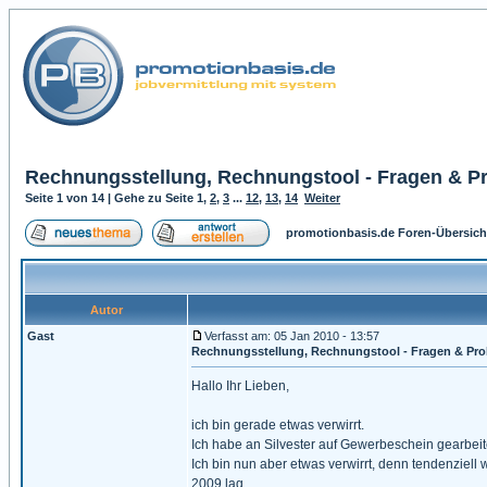
Rechnungsstellung, Rechnungstool - Fragen & P
Seite
1
von
14
| Gehe zu Seite
1
,
2
,
3
...
12
,
13
,
14
Weiter
promotionbasis.de Foren-Übersich
Autor
Gast
Verfasst am: 05 Jan 2010 - 13:57
Rechnungsstellung, Rechnungstool - Fragen & Pr
Hallo Ihr Lieben,
ich bin gerade etwas verwirrt.
Ich habe an Silvester auf Gewerbeschein gearbe
Ich bin nun aber etwas verwirrt, denn tendenziel
2009 lag.