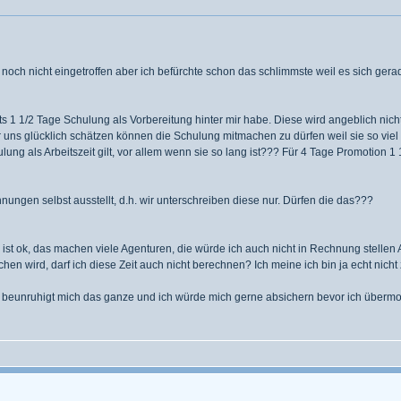
ar noch nicht eingetroffen aber ich befürchte schon das schlimmste weil es sich ge
ts 1 1/2 Tage Schulung als Vorbereitung hinter mir habe. Diese wird angeblich nich
ir uns glücklich schätzen können die Schulung mitmachen zu dürfen weil sie so viel
g als Arbeitszeit gilt, vor allem wenn sie so lang ist??? Für 4 Tage Promotion 1
ungen selbst ausstellt, d.h. wir unterschreiben diese nur. Dürfen die das???
as ist ok, das machen viele Agenturen, die würde ich auch nicht in Rechnung ste
n wird, darf ich diese Zeit auch nicht berechnen? Ich meine ich bin ja echt nicht
beunruhigt mich das ganze und ich würde mich gerne absichern bevor ich übermorge