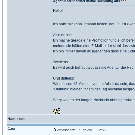
Agentur stellt selber meine Rechnung aus???
Hello!
Ich hoffe mir kann Jemand helfen, der Fall ist zw
Also erstens:
Ich mache gerade eine Promotion für die ich berei
meinen sie hätten eine E-Mail in der steht dass w
Ich bin immer davon ausgegangen dass eine Schulun
Zweitens:
Es wird auch behauptet dass die Agentur die Rechn
Und drittens:
Wir müssen 15 Minuten vor der Arbeit da sein, d
"Umtrunk" bleiben indem der Tag nochmal besproche
Sorry wegen der langen Nachricht aber irgendwie 
Nach oben
Gast
Verfasst am: 19 Feb 2010 - 22:38