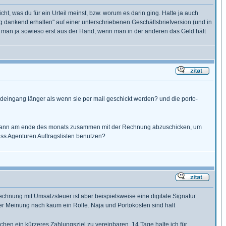
ht, was du für ein Urteil meinst, bzw. worum es darin ging. Hatte ja auch
ag dankend erhalten" auf einer unterschriebenen Geschäftsbriefversion (und in
ibt man ja sowieso erst aus der Hand, wenn man in der anderen das Geld hält
eldeingang länger als wenn sie per mail geschickt werden? und die porto-
m das dann am ende des monats zusammen mit der Rechnung abzuschicken, um
ss Agenturen Auftragslisten benutzen?
echnung mit Umsatzsteuer ist aber beispielsweise eine digitale Signatur
ner Meinung nach kaum ein Rolle. Naja und Portokosten sind halt
hen ein kürzeres Zahlungsziel zu vereinbaren. 14 Tage halte ich für