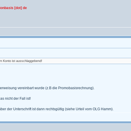
ionbasis [dot] de
em Konto ist ausschlaggebend!
berweisung vereinbart wurde (z.B die Promobasisrechnung).
nicht der Fall ist!
über der Unterschrift ist dann rechtsgültig (siehe Urteil vom OLG Hamm).