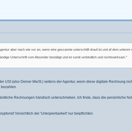
 agentur aber nach wie vor an, wenn eine gescannte unterschtift drauf ist und af dem unteren
händige Unterschrift vom Absender bestätigt und ist somit verbindlich und rechtswirksam."
 der USt (also Deiner MwSt.) seitens der Agentur, wenn diese digitale Rechnung nich
h bezahlen.
sämtliche Rechnungen händisch unterschrieben. Ich finde, dass die persönliche N
yptonid' hinsichtlich der 'Unkopierbarkeit' nur beipflichten.