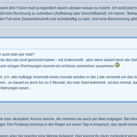
eln drin? Kann man ja eigentlich davon abraten sowas zu nutzen. Ich weiß jetzt nic
gibt eine Rechnung zu schreiben (Auflistung oder Geschäftsbrief). Ich meine, "Betr
eden Fall eine Zweitunterschrift und rechtskräftig zu sein. Und eine Barrechnung g
r post oder per mail?
hte dies per post geschickt haben - mit Unterschrift - aber dann dauert doch der G
? nach einigen Rechnungen kommt ein schönes sümmchen zusammen
durch, d.h. alle Aufträge innerhalb eines monats werden in der Liste vermerkt u
...so dauert es doch bis zu 2 Monate, bis man Geld bekommt...ist das normal, da
rfahrungen lesen...
hte bzw. akzeptiert. Kenne welche, die nehmen sie auch per Mail entgegen. Bei Abr
ger. Der Postweg nimmt ja in der Regel nur einen Tag in Anspruch, das spielt mei
sparen aber der Agentur eine Menge Aufwand. Hier kannst du dann zumindest versuc