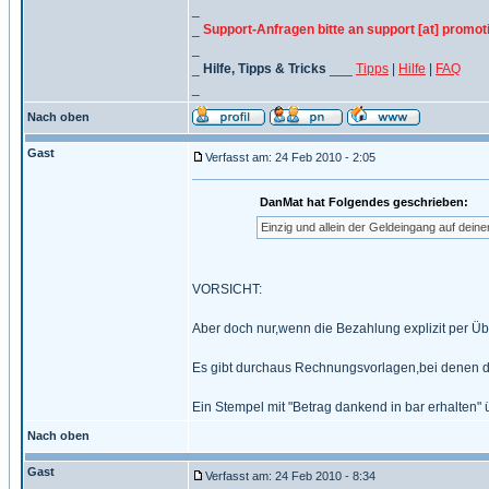
_
_
Support-Anfragen bitte an support [at] promot
_
_
Hilfe, Tipps & Tricks
___
Tipps
|
Hilfe
|
FAQ
_
Nach oben
Gast
Verfasst am: 24 Feb 2010 - 2:05
DanMat hat Folgendes geschrieben:
Einzig und allein der Geldeingang auf dein
VORSICHT:
Aber doch nur,wenn die Bezahlung explizit per Ü
Es gibt durchaus Rechnungsvorlagen,bei denen das 
Ein Stempel mit "Betrag dankend in bar erhalten" 
Nach oben
Gast
Verfasst am: 24 Feb 2010 - 8:34