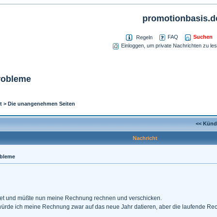
promotionbasis.d
Suchen
FAQ
Regeln
Einloggen, um private Nachrichten zu le
robleme
t
>
Die unangenehmen Seiten
<< Künd
Nachricht
obleme
itet und müßte nun meine Rechnung rechnen und verschicken.
l würde ich meine Rechnung zwar auf das neue Jahr datieren, aber die laufende R