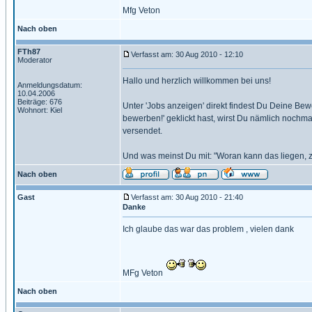
Mfg Veton
Nach oben
FTh87
Verfasst am: 30 Aug 2010 - 12:10
Moderator
Hallo und herzlich willkommen bei uns!
Anmeldungsdatum:
10.04.2006
Beiträge: 676
Unter 'Jobs anzeigen' direkt findest Du Deine B
Wohnort: Kiel
bewerben!' geklickt hast, wirst Du nämlich nochm
versendet.
Und was meinst Du mit: "Woran kann das liegen,
Nach oben
Gast
Verfasst am: 30 Aug 2010 - 21:40
Danke
Ich glaube das war das problem , vielen dank
MFg Veton
Nach oben