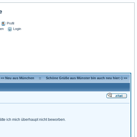
e
Profil
sen
Login
<< Neu aus München
::
Schöne Grüße aus Münster bin auch neu hier:-) >>
ätte ich mich überhaupt nicht beworben.