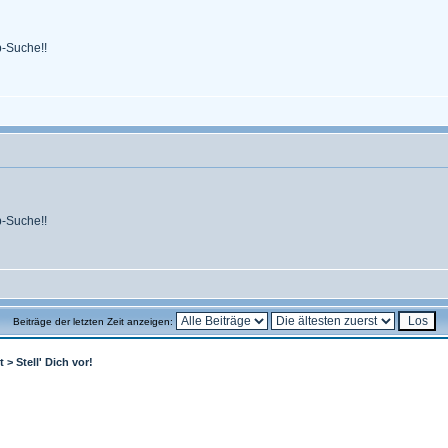
b-Suche!!
b-Suche!!
Beiträge der letzten Zeit anzeigen:
t
>
Stell' Dich vor!