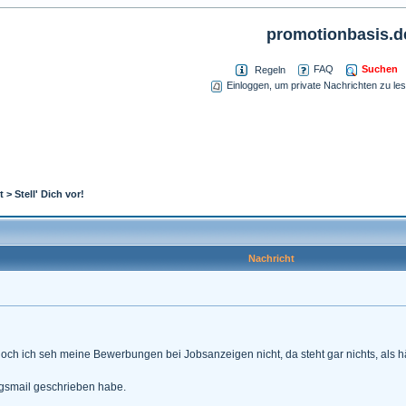
promotionbasis.d
Suchen
FAQ
Regeln
Einloggen, um private Nachrichten zu le
t
>
Stell' Dich vor!
Nachricht
och ich seh meine Bewerbungen bei Jobsanzeigen nicht, da steht gar nichts, als h
gsmail geschrieben habe.