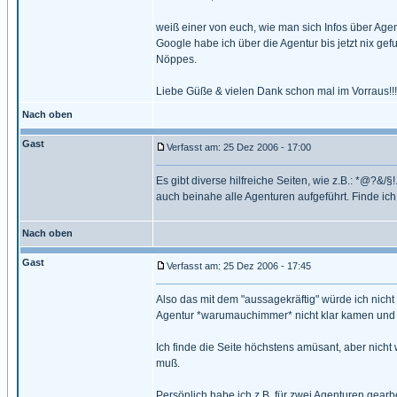
weiß einer von euch, wie man sich Infos über Age
Google habe ich über die Agentur bis jetzt nix gefu
Nöppes.
Liebe Güße & vielen Dank schon mal im Vorraus!!!
Nach oben
Gast
Verfasst am: 25 Dez 2006 - 17:00
Es gibt diverse hilfreiche Seiten, wie z.B.: *@?&
auch beinahe alle Agenturen aufgeführt. Finde ich 
Nach oben
Gast
Verfasst am: 25 Dez 2006 - 17:45
Also das mit dem "aussagekräftig" würde ich nicht 
Agentur *warumauchimmer* nicht klar kamen und ge
Ich finde die Seite höchstens amüsant, aber nicht 
muß.
Persönlich habe ich z.B. für zwei Agenturen gearb