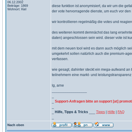
06.12.2002
Beiträge: 1869
diese funktion ist anonymisiert, da wir um die g
Wohnort: Kiel
der vote hervorragende dienste, um euch vor den
wir kontrollieren regelmäßig die votes und reagier
des weiteren kommt demnächst das lang ersehnte
daten) angeschlossen sein wird. dieser vote ist kur
mit dem neuen tool wird es dann auch möglich s
umgekehrt sollen natürlich auch die premium-ag
verfassen.
wie gesagt, dahinter steckt ein mega-aufwand an 
teilnehmern eine markt- und leistungstransparenz
lg, arne
_________________
_
_
Support-Anfragen bitte an support [at] promot
_
_
Hilfe, Tipps & Tricks
___
Tipps
|
Hilfe
|
FAQ
_
Nach oben