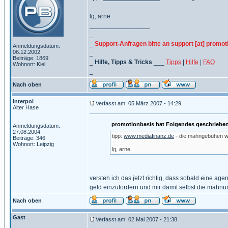
lg, arne
_________________
_
_
Support-Anfragen bitte an support [at] promot
Anmeldungsdatum:
06.12.2002
_
Beiträge: 1869
_
Hilfe, Tipps & Tricks
___
Tipps
|
Hilfe
|
FAQ
Wohnort: Kiel
_
Nach oben
interpol
Verfasst am: 05 März 2007 - 14:29
Alter Hase
promotionbasis hat Folgendes geschriebe
Anmeldungsdatum:
27.08.2004
tipp:
www.mediafinanz.de
- die mahngebühen wer
Beiträge: 346
Wohnort: Leipzig
lg, arne
versteh ich das jetzt richtig, dass sobald eine ag
geld einzufordern und mir damit selbst die mahnu
Nach oben
Gast
Verfasst am: 02 Mai 2007 - 21:38