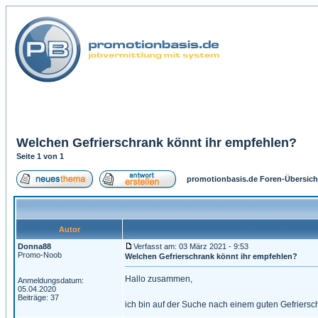
Welchen Gefrierschrank könnt ihr empfehlen?
Seite
1
von
1
promotionbasis.de Foren-Übersich
Autor
Donna88
Verfasst am: 03 März 2021 - 9:53
Promo-Noob
Welchen Gefrierschrank könnt ihr empfehlen?
Hallo zusammen,
Anmeldungsdatum:
05.04.2020
Beiträge: 37
ich bin auf der Suche nach einem guten
Gefriersc