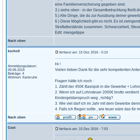
eine Familienversicherung gegeben sind.
3.) siehe oben - in der Gesamtbetrachtung fließt 
5.) Alle Dinge, die du zur Ausübung deiner gewerbl
6.) Diese Möglichkeit gibt es nicht. Es ist zwing
Straftatbestände zusammen. Schwarzarbeit, Steue
Edit: miesgetippe
Nach oben
kscholl
Verfasst am: 15 Dez 2016 - 0:10
Hi !
Anmeldungsdatum:
Vielen lieben Dank für die sehr kompetenten Antw
09.06.2016
Beiträge: 4
Wohnort: Karlsruhe
Fragen hätte ich noch :
1. Zählt der 450€ Basisjob in die Gewerbe + Lohn
2. Wenn ich auf Lohnsteuer 2000€ brutto verdient 
Kindergeldanspruch weg , richtig?
3. Wie viel darf ich im Jahr mit dem Gewerbe denn
4. Falls ich fliegen sollte , wie teuer wäre das fü
Nach oben
Gast
Verfasst am: 15 Dez 2016 - 7:53