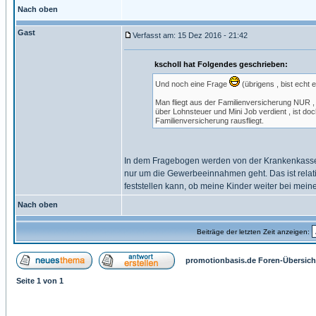
Nach oben
Gast
Verfasst am: 15 Dez 2016 - 21:42
kscholl hat Folgendes geschrieben:
Und noch eine Frage
(übrigens , bist echt 
Man fliegt aus der Familienversicherung NUR 
über Lohnsteuer und Mini Job verdient , ist d
Familienversicherung rausfliegt.
In dem Fragebogen werden von der Krankenkas
nur um die Gewerbeeinnahmen geht. Das ist relativ
feststellen kann, ob meine Kinder weiter bei mein
Nach oben
Beiträge der letzten Zeit anzeigen:
promotionbasis.de Foren-Übersich
Seite
1
von
1