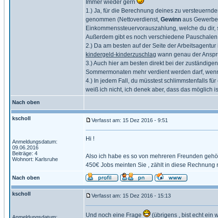
Immer wieder gern
1.) Ja, für die Berechnung deines zu versteuernd
genommen (Nettoverdienst,
Gewinn
aus Gewerbebet
Einkommenssteuervorauszahlung, welche du dir, so
Außerdem gibt es noch verschiedene Pauschalen
2.) Da am besten auf der Seite der Arbeitsagentur
kindergeld-kinderzuschlag
wann genau der Anspruc
3.) Auch hier am besten direkt bei der zuständige
Sommermonaten mehr verdient werden darf, wenn e
4.) In jedem Fall, du müsstest schlimmstenfalls 
weiß ich nicht, ich denek aber, dass das möglich is
Nach oben
kscholl
Verfasst am: 15 Dez 2016 - 9:51
Hi !
Anmeldungsdatum:
09.06.2016
Beiträge: 4
Also ich habe es so von mehreren Freunden gehör
Wohnort: Karlsruhe
450€ Jobs meinten Sie , zählt in diese Rechnung n
Nach oben
kscholl
Verfasst am: 15 Dez 2016 - 15:13
Und noch eine Frage
(übrigens , bist echt ein 
Anmeldungsdatum: