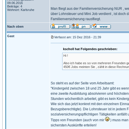
09.06.2016
Beiträge: 4
Man fliegt aus der Familienversicherung NUR , 
Wohnort: Karlsruhe
über Lohnsteuer und Mini Job verdient , ist doch
Familienversicherung rausfliegt.
Nach oben
Gast
Verfasst am: 15 Dez 2016 - 21:39
kscholl hat Folgendes geschrieben:
Hi !
Also ich habe es so von mehreren Freunden ge
450€ Jobs meinten Sie , zählt in diese Rechnung
So steht es auf der Seite vom Arbeitsamt:
"Kindergeld zwischen 18 und 25 Jahr gibt es wenn
eine zweite Ausbildung absolvieren und höchstens
Stunden wöchentlich arbeitet, gibt es kein Kinde
Wie sich das jetzt konkret mit den einzelnen Einna
Bezugsberechtigte). Die Lohnsteuer ist in jedem 
sozialversicherungspflichtigen Tätigkeiten anfällt
Tipps von Freunden (auch von mir
) muss man i
sichersten Auskünfte erteilen!