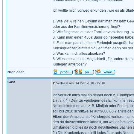
Ich wollte mich vorweg erkunden , wie es als Stu
1. Wie viel € reinen Gewinn darf man mit dem G
oder aus der Familienversicherung fliegt?
2. Wie fliegt man aus der Familienversicherung ,
3. Kann man einen 450€ Basisjob nebenbei haben 
4. Falls man parallel einen Ferienjob ausgeübt 
Konsequenzen eintreten? Geht man dann bei der
5. Was kann ich alles absetzen?
6. Wieso besteht die Möglichkeit , für andere fr
Kollegen anfertigen?
Nach oben
Gast
Verfasst am: 14 Dez 2016 - 22:16
Ich versuch mich mal an deiner doch z. T. kompl
1.) , 3.), 4.) Dein zu versteuerndes Einkommen 
Nettoeinkommen aus z. B. Minijob oder Ferienjob e
soll bis 2018 schrittweise auf 9000,00 € ansteigen.
Eltern den Anspruch auf Kindergeld verlieren, an
den du dazuverdienen kannst, um weiter familienv
Umständen gibt es da noch detailliertere Sachen z
2.) Die Krankenkasse stellt jedes Jahr aufs Neue