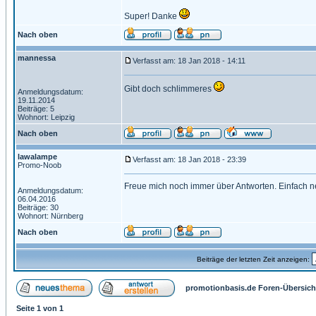
Super! Danke
Nach oben
mannessa
Verfasst am: 18 Jan 2018 - 14:11
Gibt doch schlimmeres
Anmeldungsdatum:
19.11.2014
Beiträge: 5
Wohnort: Leipzig
Nach oben
lawalampe
Verfasst am: 18 Jan 2018 - 23:39
Promo-Noob
Freue mich noch immer über Antworten. Einfach n
Anmeldungsdatum:
06.04.2016
Beiträge: 30
Wohnort: Nürnberg
Nach oben
Beiträge der letzten Zeit anzeigen:
promotionbasis.de Foren-Übersich
Seite
1
von
1