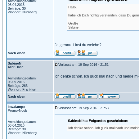
SabineN hat Folgendes geschrieben:
Anmeldungsdatum:
06.04.2016
Hallo,
Beiträge: 30
Wohnort: Nürnberg
habe ich Dich richtig verstanden, dass Du ge
Grüße
Sabine
Ja, genau. Hast du welche?
Nach oben
SabineN
Verfasst am: 19 Sep 2016 - 21:51
Alter Hase
Ich denke schon. Ich guck mal nach und melde mi
Anmeldungsdatum:
06.09.2016
Beiträge: 263
Wohnort: Frankfurt
Nach oben
lawalampe
Verfasst am: 19 Sep 2016 - 21:53
Promo-Noob
SabineN hat Folgendes geschrieben:
Anmeldungsdatum:
06.04.2016
Ich denke schon. Ich guck mal nach und melde
Beiträge: 30
Wohnort: Nürnberg