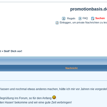
promotionbasis.d
Suchen
FAQ
Regeln
Einloggen, um private Nachrichten zu le
t
>
Stell' Dich vor!
Nachricht
rlassen und nochmal etwas anderes machen, hätte ich mir vor Jahren nie vorgestell
 Begrüßung ins Forum, so für den Anfang
.
'alten Hasen' bekomme und wir eine gute Zeit verbringen!