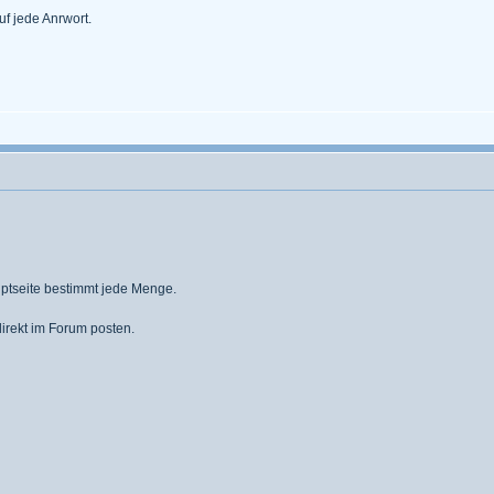
uf jede Anrwort.
uptseite bestimmt jede Menge.
irekt im Forum posten.