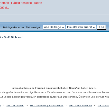
Themen
|
Häufig gestellte Fragen
oogle+
Beiträge der letzten Zeit anzeigen:
t
>
Stell' Dich vor!
promotionbasis.de-Forum // Ein ungwöhnlicher 'Neuer' im hohen Alter...
ist die große deutschsprachige Ressource für Informationen und Jobs aus dem Promotion-, Messe
Auf unsere Leistungen vertrauen zigtausend Nutzer aus Deutschland, Österreich und der Schweiz
e
//
PB - Job-Listing
//
PB - Promotionjobs inserieren
//
PB - Promotersuche
//
PB - Kost