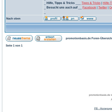
_
Hilfe, Tipps & Tricks
___
Tipps & Tricks
|
Hilfe-
_
Besucht uns auch auf
__
Facebook
|
Twitter
|
G
_
Nach oben
promotionbasis.de Foren-Übersich
Seite
1
von
1
promotionbasis.de 
PB - Homepag