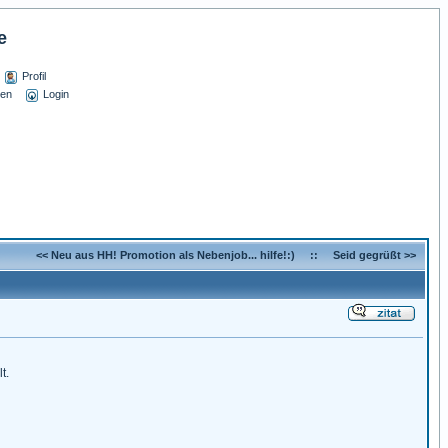
e
Profil
sen
Login
<< Neu aus HH! Promotion als Nebenjob... hilfe!:)
::
Seid gegrüßt >>
t.