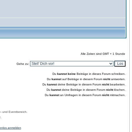
Alle Zeiten sind GMT + 1 Stunde
Gehe zu:
Du
kannst keine
Beiträge in dieses Forum schreiben.
Du
kannst
auf Beiträge in diesem Forum
nicht
antworten.
Du
kannst
deine Beiträge in diesem Forum
nicht
bearbeiten.
Du
kannst
deine Beiträge in diesem Forum
nicht
löschen.
Du
kannst
an Umfragen in diesem Forum
nicht
mitmachen.
- und Eventbereich.
.
enlos anmelden