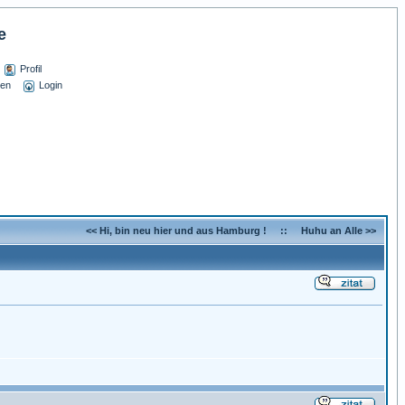
e
Profil
sen
Login
<< Hi, bin neu hier und aus Hamburg !
::
Huhu an Alle >>