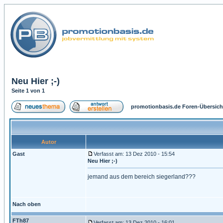
Neu Hier ;-)
Seite
1
von
1
promotionbasis.de Foren-Übersich
Autor
Gast
Verfasst am: 13 Dez 2010 - 15:54
Neu Hier ;-)
jemand aus dem bereich siegerland???
Nach oben
FTh87
Verfasst am: 13 Dez 2010 - 16:01