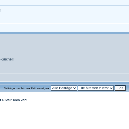
!
b-Suche!!
Beiträge der letzten Zeit anzeigen:
t
>
Stell' Dich vor!