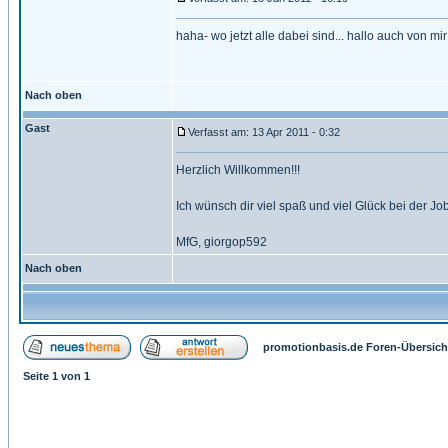
haha- wo jetzt alle dabei sind... hallo auch von mir
Nach oben
Gast
Verfasst am: 13 Apr 2011 - 0:32
Herzlich Willkommen!!!
Ich wünsch dir viel spaß und viel Glück bei der Jo
MfG, giorgop592
Nach oben
promotionbasis.de Foren-Übersich
Seite
1
von
1