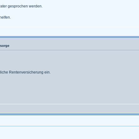
erater gesprochen werden.
helfen.
rsorge
zliche Rentenversicherung ein.