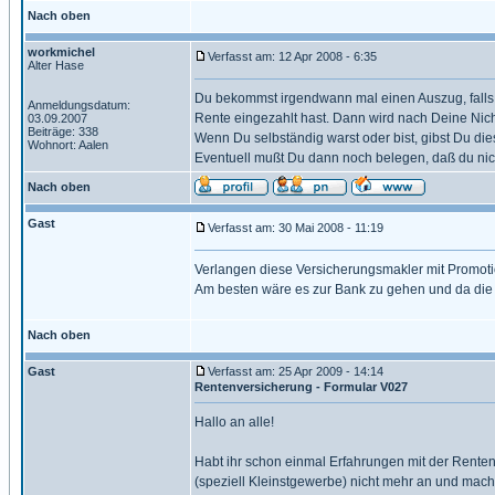
Nach oben
workmichel
Verfasst am: 12 Apr 2008 - 6:35
Alter Hase
Du bekommst irgendwann mal einen Auszug, falls 
Anmeldungsdatum:
Rente eingezahlt hast. Dann wird nach Deine Nich
03.09.2007
Beiträge: 338
Wenn Du selbständig warst oder bist, gibst Du dies
Wohnort: Aalen
Eventuell mußt Du dann noch belegen, daß du nich
Nach oben
Gast
Verfasst am: 30 Mai 2008 - 11:19
Verlangen diese Versicherungsmakler mit Promoti
Am besten wäre es zur Bank zu gehen und da die 
Nach oben
Gast
Verfasst am: 25 Apr 2009 - 14:14
Rentenversicherung - Formular V027
Hallo an alle!
Habt ihr schon einmal Erfahrungen mit der Rente
(speziell Kleinstgewerbe) nicht mehr an und mach