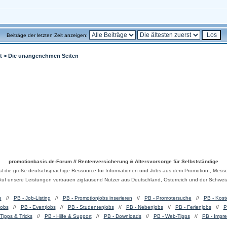
Beiträge der letzten Zeit anzeigen:
t
>
Die unangenehmen Seiten
promotionbasis.de-Forum // Rentenversicherung & Altersvorsorge für Selbstständige
ist die große deutschsprachige Ressource für Informationen und Jobs aus dem Promotion-, Messe
Auf unsere Leistungen vertrauen zigtausend Nutzer aus Deutschland, Österreich und der Schweiz
e
//
PB - Job-Listing
//
PB - Promotionjobs inserieren
//
PB - Promotersuche
//
PB - Kost
jobs
//
PB - Eventjobs
//
PB - Studentenjobs
//
PB - Nebenjobs
//
PB - Ferienjobs
//
P
Tipps & Tricks
//
PB - Hilfe & Support
//
PB - Downloads
//
PB - Web-Tipps
//
PB - Impr