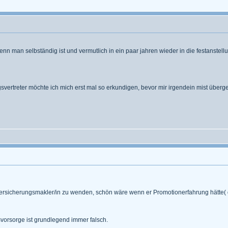
n man selbständig ist und vermutlich in ein paar jahren wieder in die festanstellu
vertreter möchte ich mich erst mal so erkundigen, bevor mir irgendein mist überge
n Versicherungsmakler/in zu wenden, schön wäre wenn er Promotionerfahrung hätte( 
svorsorge ist grundlegend immer falsch.