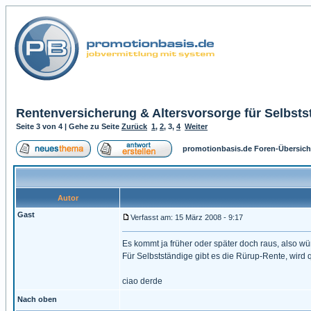
Rentenversicherung & Altersvorsorge für Selbsts
Seite
3
von
4
| Gehe zu Seite
Zurück
1
,
2
,
3
,
4
Weiter
promotionbasis.de Foren-Übersich
Autor
Gast
Verfasst am: 15 März 2008 - 9:17
Es kommt ja früher oder später doch raus, also wü
Für Selbstständige gibt es die Rürup-Rente, wird q
ciao derde
Nach oben