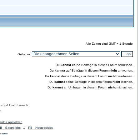
Alle Zeiten sind GMT + 1 Stunde
Gehe zu:
Du
kannst keine
Beiträge in dieses Forum schreiben.
Du
kannst
auf Beiträge in diesem Forum
nicht
antworten.
Du
kannst
deine Beiträge in diesem Forum
nicht
bearbeiten.
Du
kannst
deine Beiträge in diesem Forum
nicht
löschen.
Du
kannst
an Umfragen in diesem Forum
nicht
mitmachen.
- und Eventbereich.
.
enlos anmelden
B - Gastrojobs
//
PB - Hostessjobs
essum