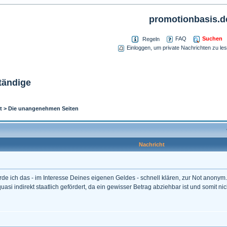
promotionbasis.d
Suchen
FAQ
Regeln
Einloggen, um private Nachrichten zu le
tändige
t
>
Die unangenehmen Seiten
Nachricht
rde ich das - im Interesse Deines eigenen Geldes - schnell klären, zur Not anonym.
uasi indirekt staatlich gefördert, da ein gewisser Betrag abziehbar ist und somit n