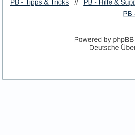
PB - Tipps & Tricks
//
PB - Hilfe & Sup
PB 
Powered by
phpBB
Deutsche Übe