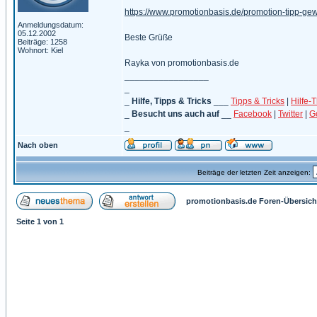
https://www.promotionbasis.de/promotion-tipp-ge
Anmeldungsdatum:
05.12.2002
Beste Grüße
Beiträge: 1258
Wohnort: Kiel
Rayka von promotionbasis.de
_________________
_
_
Hilfe, Tipps & Tricks
___
Tipps & Tricks
|
Hilfe-
_
Besucht uns auch auf
__
Facebook
|
Twitter
|
G
_
Nach oben
Beiträge der letzten Zeit anzeigen:
promotionbasis.de Foren-Übersich
Seite
1
von
1