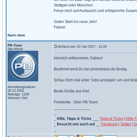
Stuttgart oder München.
Freue mich auf Austausch und erfolgreiche Zusa
Guten Start ins neue Jahr!
Fabian
Nach oben
PB-Team
Verfasst am: 02 Jan 2017 - 12:26
Site Admin
Herzlich willkommen, Fabian!
Bestimmt wirst Du bei promobasis.de fündig.
Schau Dich mal unter 'Jobs anzeigen' um und teste 
Anmeldungsdatum:
05.12.2002
Beste Grüße aus Kiel,
Beiträge: 1258
Wohnort: Kiel
Friederike - Dein PB-Team
_________________
_
_
Hilfe, Tipps & Tricks
___
Tipps & Tricks
|
Hilfe-
_
Besucht uns auch auf
__
Facebook
|
Twitter
|
G
_