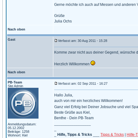
Gerne möchte ich auch auf Messen und anderen 
Grüße
Julia Ochs
Nach oben
Gast
Verfasst am: 30 Aug 2011 - 15:28
Komme zwar nicht aus deiner Gegend, wünsche dir a
Herzlich Willkommen
Nach oben
PB-Team
Verfasst am: 02 Sep 2011 - 16:27
Site Admin
Hallo Julia,
auch von mir ein herzliches Willkommen!
Ganz viel Erfolg bei Deiner Jobsuche und viel Sp
Beste Grüße aus Kiel,
Benthe - Dein PB-Team
_________________
Anmeldungsdatum:
05.12.2002
_
Beiträge: 1258
_
Hilfe, Tipps & Tricks
___
Tipps & Tricks
|
Hilfe-
Wohnort: Kiel