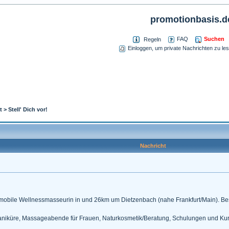
promotionbasis.d
Suchen
FAQ
Regeln
Einloggen, um private Nachrichten zu le
t
>
Stell' Dich vor!
Nachricht
 mobile Wellnessmasseurin in und 26km um Dietzenbach (nahe Frankfurt/Main). Bes
niküre, Massageabende für Frauen, Naturkosmetik/Beratung, Schulungen und Kur