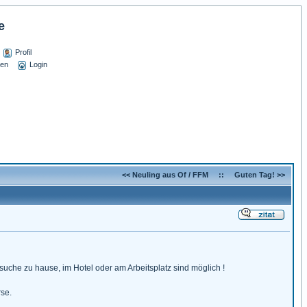
e
Profil
sen
Login
<< Neuling aus Of / FFM
::
Guten Tag! >>
uche zu hause, im Hotel oder am Arbeitsplatz sind möglich !
se.