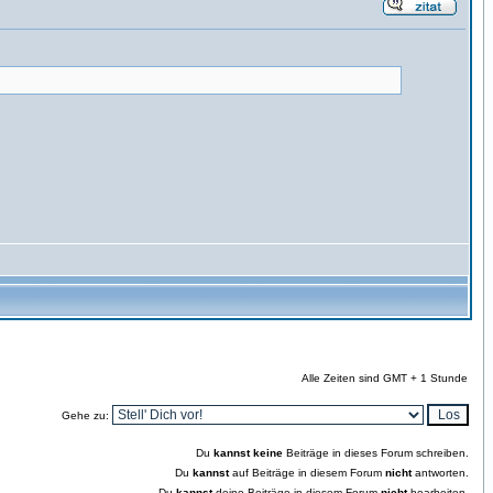
Alle Zeiten sind GMT + 1 Stunde
Gehe zu:
Du
kannst keine
Beiträge in dieses Forum schreiben.
Du
kannst
auf Beiträge in diesem Forum
nicht
antworten.
Du
kannst
deine Beiträge in diesem Forum
nicht
bearbeiten.