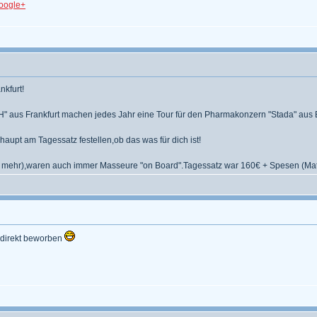
oogle+
kfurt!
H" aus Frankfurt machen jedes Jahr eine Tour für den Pharmakonzern "Stada" aus
upt am Tagessatz festellen,ob das was für dich ist!
t mehr),waren auch immer Masseure "on Board".Tagessatz war 160€ + Spesen (Mat
 direkt beworben