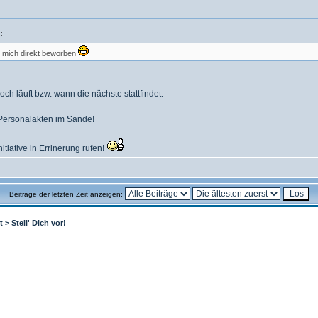
:
h mich direkt beworben
ch läuft bzw. wann die nächste stattfindet.
 Personalakten im Sande!
tiative in Errinerung rufen!
Beiträge der letzten Zeit anzeigen:
t
>
Stell' Dich vor!