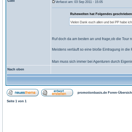
Gast
Verfasst am: 03 Sep 2011 - 15:05
Ruhewelten hat Folgendes geschrieben
Vielen Dank euch allen und bei PP habe ic
Ruf doch da am besten an und frage,ob die Tour no
Meistens verläuft so eine bloße Eintragung in die
Man muss sich immer bei Agenturen durch Eigenini
Nach oben
promotionbasis.de Foren-Übersich
Seite
1
von
1